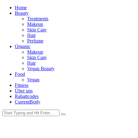
Home
Beauty
Treatments
Makeup
Skin Care
Hair
Perfume
Organic
Makeup
Skin Care
Hair
Vegan Beauty
Food
Vegan
Fitness
Über uns
Rabattcodes
CurrentBody