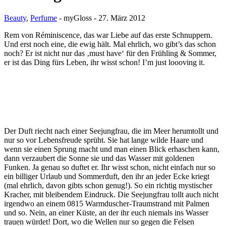
Beauty
,
Perfume
-
myGloss
-
27. März 2012
Rem von Réminiscence, das war Liebe auf das erste Schnuppern.
Und erst noch eine, die ewig hält. Mal ehrlich, wo gibt’s das schon
noch? Er ist nicht nur das ‚must have‘ für den Frühling & Sommer,
er ist das Ding fürs Leben, ihr wisst schon! I’m just loooving it.
Der Duft riecht nach einer Seejungfrau, die im Meer herumtollt und
nur so vor Lebensfreude sprüht. Sie hat lange wilde Haare und
wenn sie einen Sprung macht und man einen Blick erhaschen kann,
dann verzaubert die Sonne sie und das Wasser mit goldenen
Funken. Ja genau so duftet er. Ihr wisst schon, nicht einfach nur so
ein billiger Urlaub und Sommerduft, den ihr an jeder Ecke kriegt
(mal ehrlich, davon gibts schon genug!). So ein richtig mystischer
Kracher, mit bleibendem Eindruck. Die Seejungfrau tollt auch nicht
irgendwo an einem 0815 Warmduscher-Traumstrand mit Palmen
und so. Nein, an einer Küste, an der ihr euch niemals ins Wasser
trauen würdet! Dort, wo die Wellen nur so gegen die Felsen