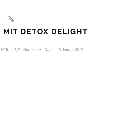
 MIT DETOX DELIGHT
,
Hüftgold
,
Schönmacher
Najat
16. Januar 2013
-
-