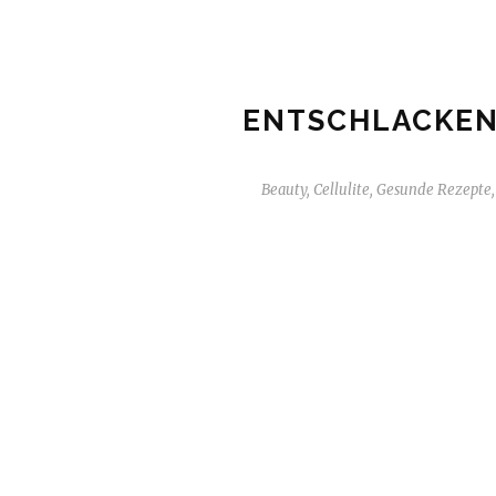
ENTSCHLACKEN
Beauty
,
Cellulite
,
Gesunde Rezepte