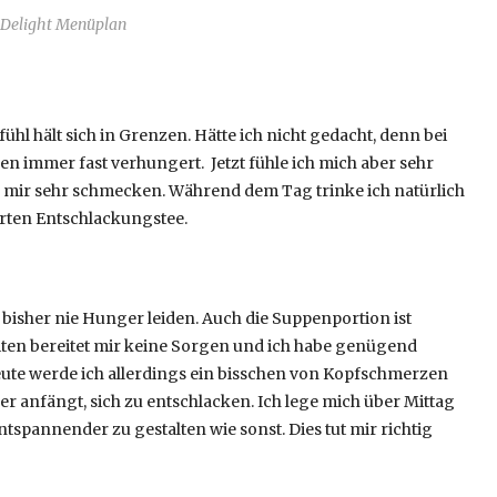
 Delight Menüplan
ühl hält sich in Grenzen. Hätte ich nicht gedacht, denn bei
en immer fast verhungert. Jetzt fühle ich mich aber sehr
ie mir sehr schmecken. Während dem Tag trinke ich natürlich
erten Entschlackungstee.
bisher nie Hunger leiden. Auch die Suppenportion ist
iten bereitet mir keine Sorgen und ich habe genügend
ute werde ich allerdings ein bisschen von Kopfschmerzen
per anfängt, sich zu entschlacken. Ich lege mich über Mittag
tspannender zu gestalten wie sonst. Dies tut mir richtig