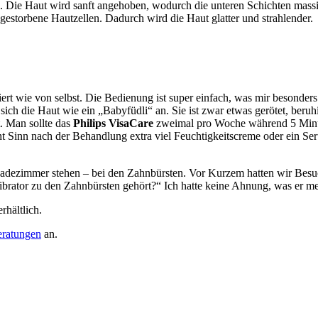
 Die Haut wird sanft angehoben, wodurch die unteren Schichten massie
bgestorbene Hautzellen. Dadurch wird die Haut glatter und strahlender.
ert wie von selbst. Die Bedienung ist super einfach, was mir besonder
ich die Haut wie ein „Babyfüdli“ an. Sie ist zwar etwas gerötet, beruh
. Man sollte das
Philips VisaCare
zweimal pro Woche während 5 Minut
t Sinn nach der Behandlung extra viel Feuchtigkeitscreme oder ein Ser
Badezimmer stehen – bei den Zahnbürsten. Vor Kurzem hatten wir Bes
 Vibrator zu den Zahnbürsten gehört?“ Ich hatte keine Ahnung, was er
hältlich.
eratungen
an.