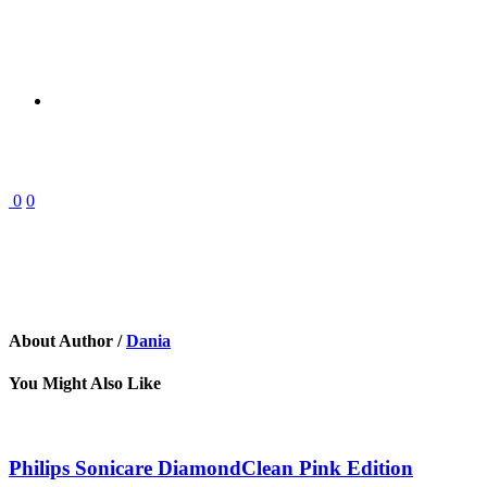
0
0
About Author /
Dania
You Might Also Like
Philips Sonicare DiamondClean Pink Edition