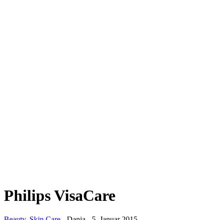
Philips VisaCare
Beauty
,
Skin Care
-
Dania
-
5. Januar 2015