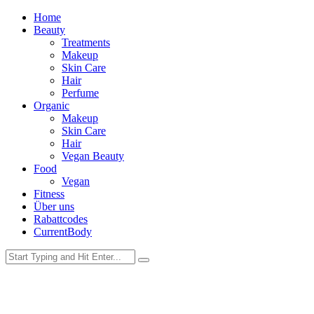
Home
Beauty
Treatments
Makeup
Skin Care
Hair
Perfume
Organic
Makeup
Skin Care
Hair
Vegan Beauty
Food
Vegan
Fitness
Über uns
Rabattcodes
CurrentBody