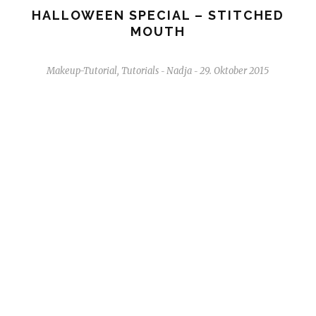
HALLOWEEN SPECIAL – STITCHED
MOUTH
Makeup-Tutorial
,
Tutorials
Nadja
29. Oktober 2015
-
-