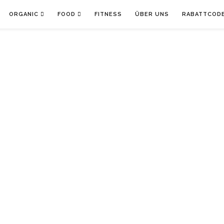
ORGANIC
FOOD
FITNESS
ÜBER UNS
RABATTCOD