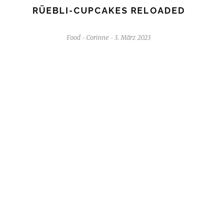
RÜEBLI-CUPCAKES RELOADED
Food
Corinne
3. März 2023
-
-