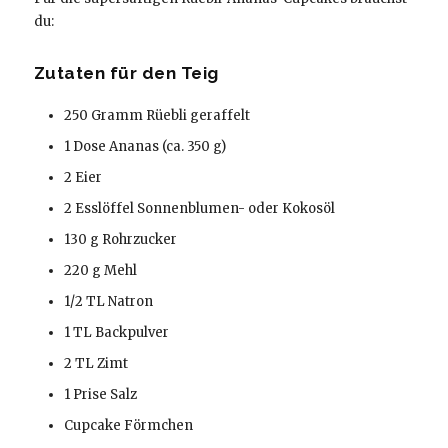
du:
Zutaten für den Teig
250 Gramm Rüebli geraffelt
1 Dose Ananas (ca. 350 g)
2 Eier
2 Esslöffel Sonnenblumen- oder Kokosöl
130 g Rohrzucker
220 g Mehl
1/2 TL Natron
1 TL Backpulver
2 TL Zimt
1 Prise Salz
Cupcake Förmchen