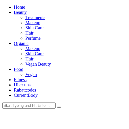
Home
Beauty
Treatments
Makeup
Skin Care
Hair
Perfume
Organic
Makeup
Skin Care
Hair
Vegan Beauty
Food
Vegan
Fitness
Über uns
Rabattcodes
CurrentBody