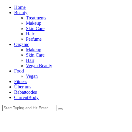
Home
Beauty
Treatments
Makeup
Skin Care
Hair
Perfume
Organic
Makeup
Skin Care
Hair
Vegan Beauty
Food
Vegan
Fitness
Über uns
Rabattcodes
CurrentBody