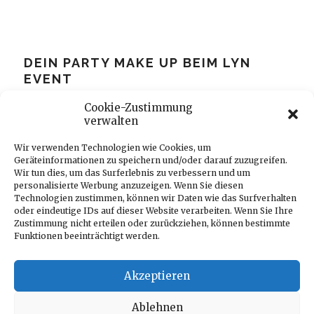
DEIN PARTY MAKE UP BEIM LYN
EVENT
Beauty
,
Makeup
myGloss
5. April 2016
-
-
Cookie-Zustimmung
verwalten
LYN feiert zum letzten Mal in Frau Gerolds Garten. Wann?
Samstag, 16.4.16 von 15 – 21 Uhr. Warum? LYN Lingerie
Wir verwenden Technologien wie Cookies, um
Geräteinformationen zu speichern und/oder darauf zuzugreifen.
packt die Koffer und zieht…
Wir tun dies, um das Surferlebnis zu verbessern und um
personalisierte Werbung anzuzeigen. Wenn Sie diesen
Technologien zustimmen, können wir Daten wie das Surfverhalten
CONTINUE READING
oder eindeutige IDs auf dieser Website verarbeiten. Wenn Sie Ihre
Zustimmung nicht erteilen oder zurückziehen, können bestimmte
Funktionen beeinträchtigt werden.
0
0
Akzeptieren
Ablehnen