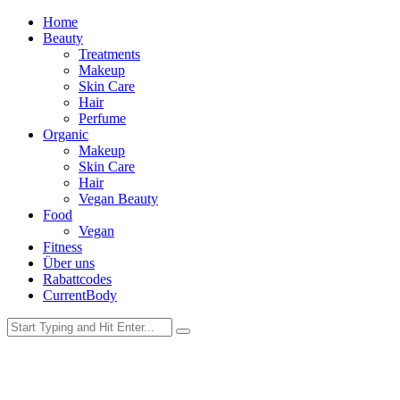
Home
Beauty
Treatments
Makeup
Skin Care
Hair
Perfume
Organic
Makeup
Skin Care
Hair
Vegan Beauty
Food
Vegan
Fitness
Über uns
Rabattcodes
CurrentBody