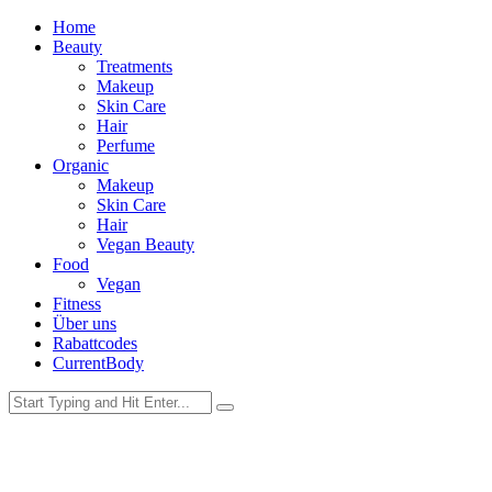
Home
Beauty
Treatments
Makeup
Skin Care
Hair
Perfume
Organic
Makeup
Skin Care
Hair
Vegan Beauty
Food
Vegan
Fitness
Über uns
Rabattcodes
CurrentBody