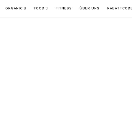
ORGANIC
FOOD
FITNESS
ÜBER UNS
RABATTCOD