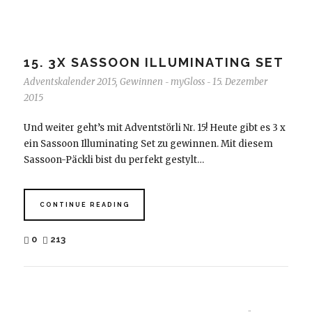
15. 3X SASSOON ILLUMINATING SET
Adventskalender 2015
,
Gewinnen
myGloss
15. Dezember
-
-
2015
Und weiter geht’s mit Adventstörli Nr. 15! Heute gibt es 3 x
ein Sassoon Illuminating Set zu gewinnen. Mit diesem
Sassoon-Päckli bist du perfekt gestylt…
CONTINUE READING
0
213