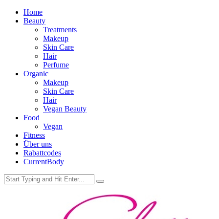
Home
Beauty
Treatments
Makeup
Skin Care
Hair
Perfume
Organic
Makeup
Skin Care
Hair
Vegan Beauty
Food
Vegan
Fitness
Über uns
Rabattcodes
CurrentBody