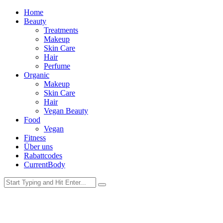
Home
Beauty
Treatments
Makeup
Skin Care
Hair
Perfume
Organic
Makeup
Skin Care
Hair
Vegan Beauty
Food
Vegan
Fitness
Über uns
Rabattcodes
CurrentBody