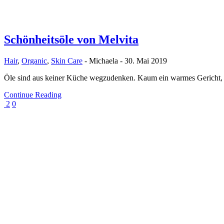
Schönheitsöle von Melvita
Hair
,
Organic
,
Skin Care
-
Michaela
-
30. Mai 2019
Öle sind aus keiner Küche wegzudenken. Kaum ein warmes Gericht, 
Continue Reading
2
0