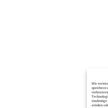
Wir verwen
speichern u
verbessern
Technologi
eindeutige
erteilen o