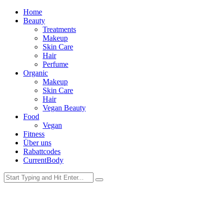
Home
Beauty
Treatments
Makeup
Skin Care
Hair
Perfume
Organic
Makeup
Skin Care
Hair
Vegan Beauty
Food
Vegan
Fitness
Über uns
Rabattcodes
CurrentBody