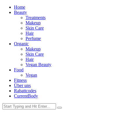
Home
Beauty
Treatments
Makeup
Skin Care
Hair
Perfume
Organic
Makeup
Skin Care
Hair
Vegan Beauty
Food
Vegan
Fitness
Über uns
Rabattcodes
CurrentBody