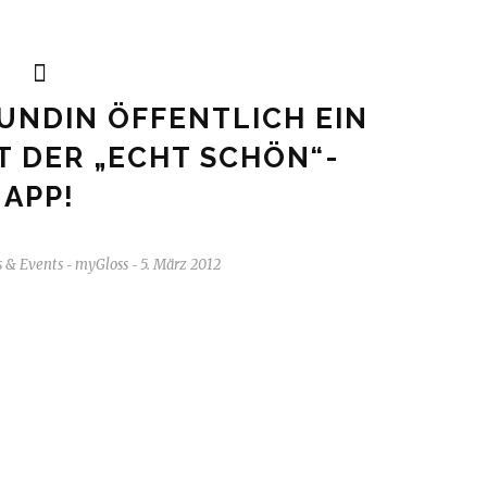
UNDIN ÖFFENTLICH EIN
T DER „ECHT SCHÖN“-
APP!
 & Events
myGloss
5. März 2012
-
-