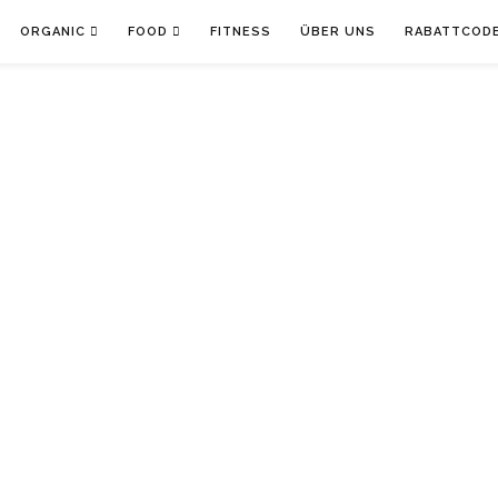
ORGANIC
FOOD
FITNESS
ÜBER UNS
RABATTCOD