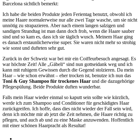
Barcelona sichtlich bemerkt:
Ich habe die beiden Produkte jeden Ferientag benutzt, obwohl ich
meine Haare normalerweise nur alle zwei Tage wasche, um sie nicht
unnötig zu strapazieren. Aber nach einem langen salzigen und
sandigen Strandtag ist man dann doch froh, wenn die Haare sauber
sind und so kam es, dass ich sie täglich wusch. Meinem Haar ging
es danach erstaunlicherweise super. Sie waren nicht mehr so strohig
wie sonst und dufteten sehr gut.
Zurück in der Schweiz war bei mir ein Coiffeurbesuch angesagt. Es
war höchste Zeit! Alle „Gäbeli“ sind nun gottseidank weg und ich
kann mit ruhigem Gewissen durch die Gegend stolzieren. Da mein
Haar – wie schon erwähnt – eher trocken ist, benutze ich nun das
Toni & Guy Shampoo für trockenes Haar
und die dazugehörige
Pflegespülung. Beide Produkte duften wunderbar.
Falls mein Haar wieder einmal so kaputt sein sollte wie kürzlich,
werde ich zum Shampoo und Conditioner für geschädigtes Haar
zurückgreifen. Ich hoffe, dass dies nicht wieder der Fall sein wird,
denn ich möchte mir ab jetzt die Zeit nehmen, die Haare richtig zu
pflegen, und auch ab und zu eine Maske anzuwenden. Hoffentlich
mit einer schönen Haarpracht als Resultat!