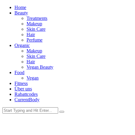
Home
Beauty
Treatments
Makeup
Skin Care
Hair
Perfume
Organic
Makeup
Skin Care
Hair
Vegan Beauty
Food
Vegan
Fitness
Über uns
Rabattcodes
CurrentBody