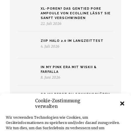
XL-POREN? DAS GENTIED PORE
AMPOULE VON ECOLLINE LÄSST SIE
SANFT VERSCHWINDEN
22. Juli 2026
ZIIP HALO 2.0 IM LANGZEITTEST
4. Juli 2026
IN MY PINK ERA MIT WISKII &
FARFALLA
8. Juni 2026
SO MILDERST DU SONNENSCHÄDEN
MIT DER ROTEN LED-LICHTTHERAPIE
Cookie-Zustimmung
UND CURRENTBODY LED-MASKE
verwalten
13. Mai 2026
Wir verwenden Technologien wie Cookies, um
Geräteinformationen zu speichern und/oder darauf zuzugreifen.
Wir tun dies, um das Surferlebnis zu verbessern und um