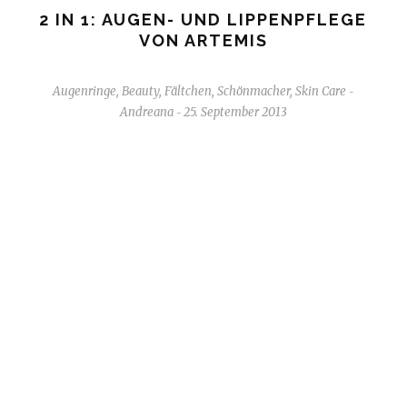
2 IN 1: AUGEN- UND LIPPENPFLEGE
VON ARTEMIS
Augenringe
,
Beauty
,
Fältchen
,
Schönmacher
,
Skin Care
-
Andreana
25. September 2013
-