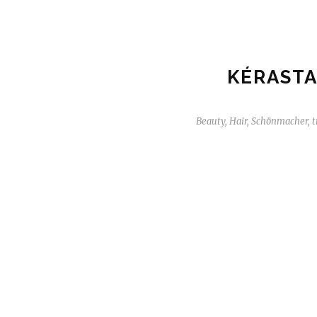
KÉRASTA
Beauty
,
Hair
,
Schönmacher
,
t