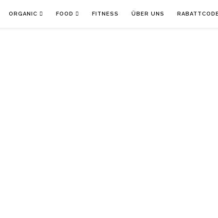
ORGANIC
FOOD
FITNESS
ÜBER UNS
RABATTCOD