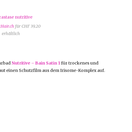
tHair.ch
für CHF 39.20
erhältlich
arbad
Nutritive –
Bain Satin 1
für trockenes und
baut einen Schutzfilm aus dem Irisome-Komplex auf.