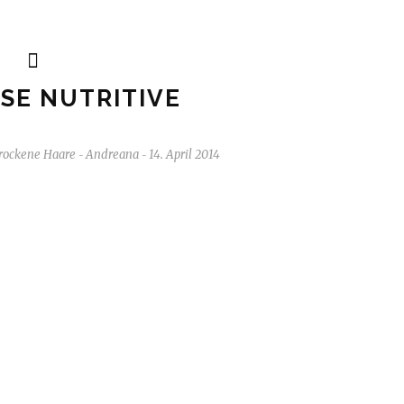
SE NUTRITIVE
rockene Haare
Andreana
14. April 2014
-
-