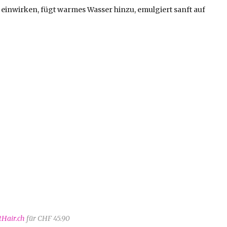
n einwirken, fügt warmes Wasser hinzu, emulgiert sanft auf
tHair.ch
für CHF 45.90