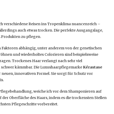
ch verschiedene Reisen ins Tropenklima nuancenreich –
llerdings auch etwas trocken. Die perfekte Ausgangslage,
E
Produkten zu pflegen.
en Faktoren abhängig, unter anderem von der genetischen
öhnen und wiederholtes Colorieren sind beispielsweise
tragen. Trockenes Haar verlangt nach sehr viel
und schwer kämmbar. Die Luxushaarpflegemarke
Kérastase
r neuen, innovativen Formel. Sie sorgt für Schutz vor
is.
e Pflegebehandlung, weiche ich vor dem Shamponieren auf
f der Oberfläche des Haars, indem es die trockensten Stellen
chsten Pflegeschritte vorbereitet.