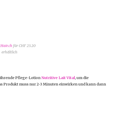
tHair.ch
für CHF 23.20
erhältlich
nährende Pflege-Lotion
Nutritive
Lait Vital
, um die
as Produkt muss nur 2-3 Minuten einwirken und kann dann