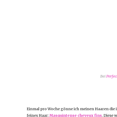
Bei
Perfec
Einmal pro Woche gönne ich meinen Haaren die in
feines Haar:
Masquintense cheveux fins
. Diese