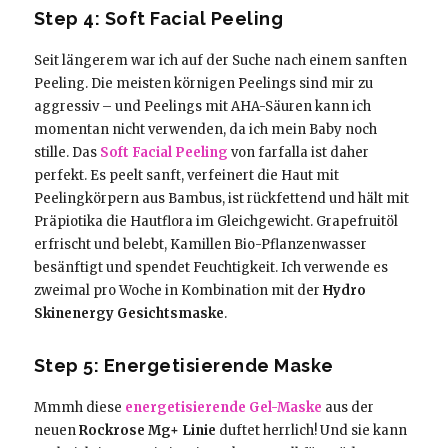
Step 4: Soft Facial Peeling
Seit längerem war ich auf der Suche nach einem sanften
Peeling. Die meisten körnigen Peelings sind mir zu
aggressiv – und Peelings mit AHA-Säuren kann ich
momentan nicht verwenden, da ich mein Baby noch
stille. Das
Soft Facial Peeling
von farfalla ist daher
perfekt. Es peelt sanft, verfeinert die Haut mit
Peelingkörpern aus Bambus, ist rückfettend und hält mit
Präpiotika die Hautflora im Gleichgewicht. Grapefruitöl
erfrischt und belebt, Kamillen Bio-Pflanzenwasser
besänftigt und spendet Feuchtigkeit. Ich verwende es
zweimal pro Woche in Kombination mit der
Hydro
Skinenergy Gesichtsmaske
.
Step 5: Energetisierende Maske
Mmmh diese
energetisierende Gel-Maske
aus der
neuen
Rockrose Mg+ Linie
duftet herrlich! Und sie kann