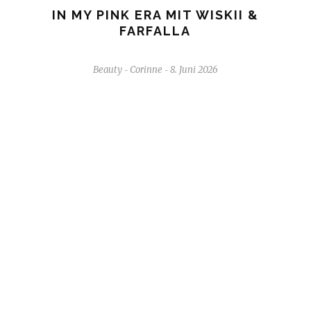
IN MY PINK ERA MIT WISKII &
FARFALLA
Beauty
Corinne
8. Juni 2026
-
-