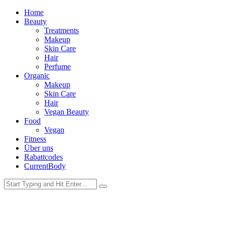
Home
Beauty
Treatments
Makeup
Skin Care
Hair
Perfume
Organic
Makeup
Skin Care
Hair
Vegan Beauty
Food
Vegan
Fitness
Über uns
Rabattcodes
CurrentBody