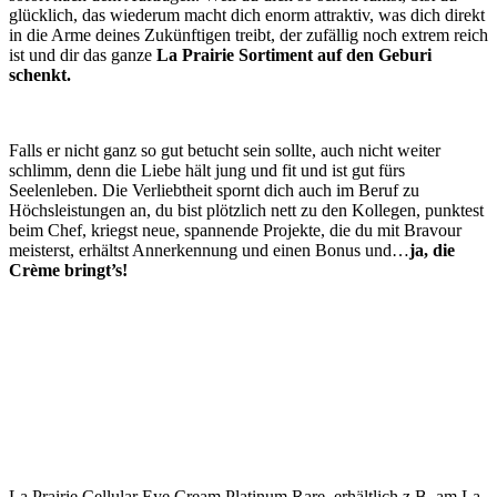
glücklich, das wiederum macht dich enorm attraktiv, was dich direkt
in die Arme deines Zukünftigen treibt, der zufällig noch extrem reich
ist und dir das ganze
La Prairie Sortiment auf den Geburi
schenkt.
Falls er nicht ganz so gut betucht sein sollte, auch nicht weiter
schlimm, denn die Liebe hält jung und fit und ist gut fürs
Seelenleben. Die Verliebtheit spornt dich auch im Beruf zu
Höchsleistungen an, du bist plötzlich nett zu den Kollegen, punktest
beim Chef, kriegst neue, spannende Projekte, die du mit Bravour
meisterst, erhältst Annerkennung und einen Bonus und…
ja, die
Crème bringt’s!
La Prairie Cellular Eye Cream Platinum Rare erhältlich z.B. am La