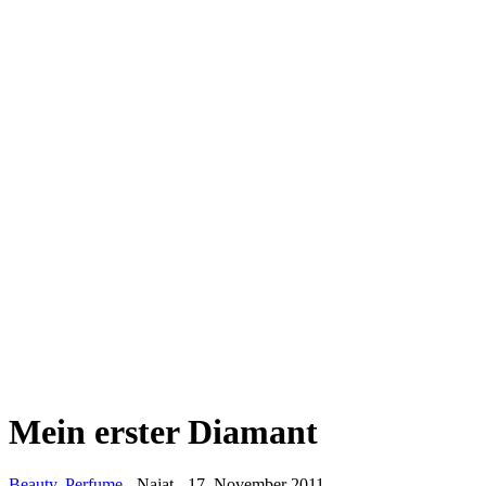
Mein erster Diamant
Beauty
,
Perfume
-
Najat
-
17. November 2011