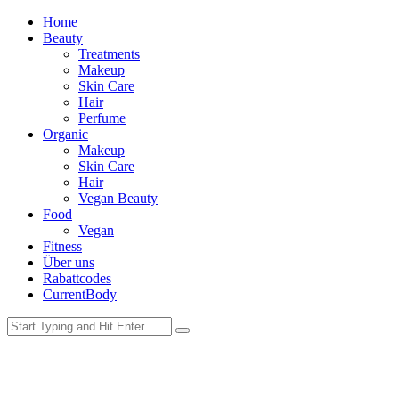
Home
Beauty
Treatments
Makeup
Skin Care
Hair
Perfume
Organic
Makeup
Skin Care
Hair
Vegan Beauty
Food
Vegan
Fitness
Über uns
Rabattcodes
CurrentBody