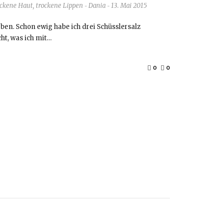
ockene Haut
,
trockene Lippen
Dania
13. Mai 2015
-
-
en. Schon ewig habe ich drei Schüsslersalz
cht, was ich mit…
0
0