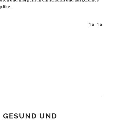
hlafen und morgens in ein schönes und ausgeruhtes
p like…
0
0
T GESUND UND