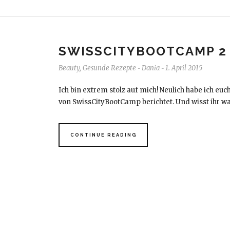
SWISSCITYBOOTCAMP 2 
Beauty
,
Gesunde Rezepte
Dania
1. April 2015
-
-
Ich bin extrem stolz auf mich! Neulich habe ich e
von SwissCityBootCamp berichtet. Und wisst ihr w
CONTINUE READING