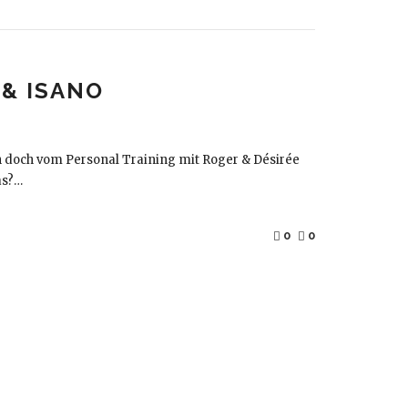
& ISANO
uch doch vom Personal Training mit Roger & Désirée
as?…
0
0