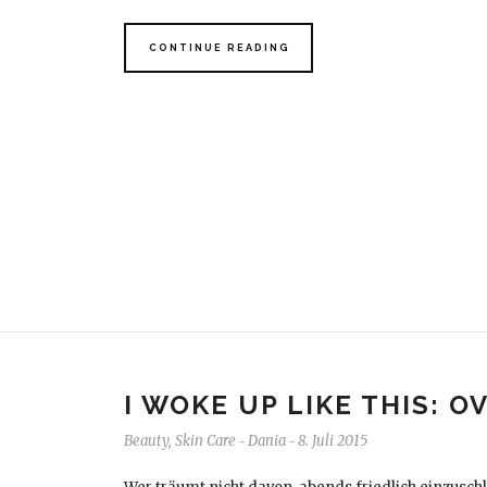
CONTINUE READING
I WOKE UP LIKE THIS: 
Beauty
,
Skin Care
Dania
8. Juli 2015
-
-