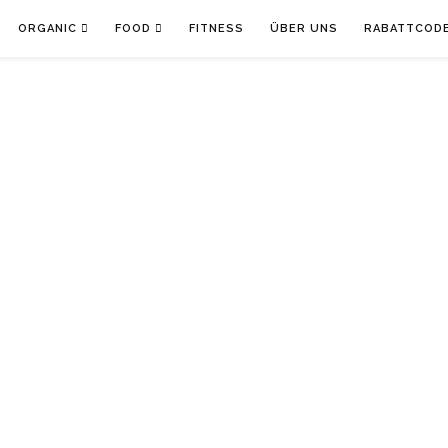
ORGANIC
FOOD
FITNESS
ÜBER UNS
RABATTCOD