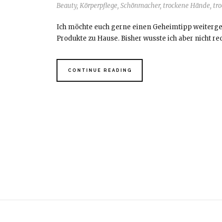
Beauty
,
Körperpflege
,
Schönmacher
,
trockene Hände
,
tr
Ich möchte euch gerne einen Geheimtipp weitergeb
Produkte zu Hause. Bisher wusste ich aber nicht re
CONTINUE READING