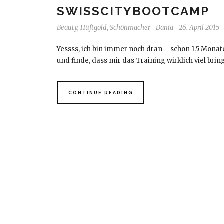
SWISSCITYBOOTCAMP
Beauty
,
Hüftgold
,
Schönmacher
Dania
26. April 2015
-
-
Yessss, ich bin immer noch dran – schon 1.5 Monat
und finde, dass mir das Training wirklich viel brin
CONTINUE READING