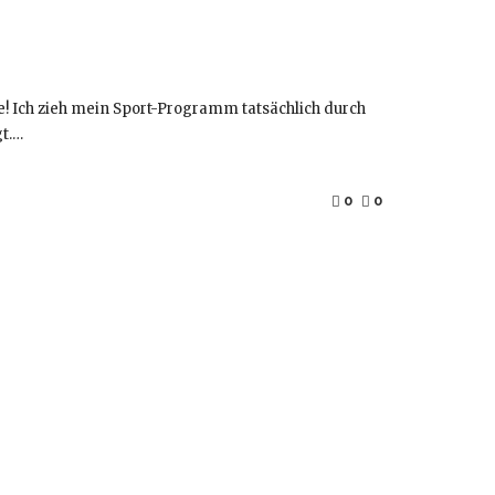
e! Ich zieh mein Sport-Programm tatsächlich durch
gt.…
0
0