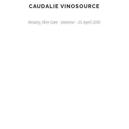
CAUDALIE VINOSOURCE
Beauty
,
Skin Care
Jasmine
25. April 2016
-
-