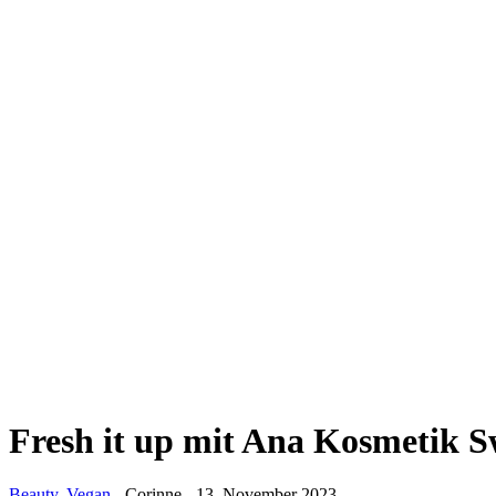
Fresh it up mit Ana Kosmetik S
Beauty
,
Vegan
-
Corinne
-
13. November 2023