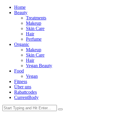
Home
Beauty
Treatments
Makeup
Skin Care
Hair
Perfume
Organic
Makeup
Skin Care
Hair
Vegan Beauty
Food
Vegan
Fitness
Über uns
Rabattcodes
CurrentBody