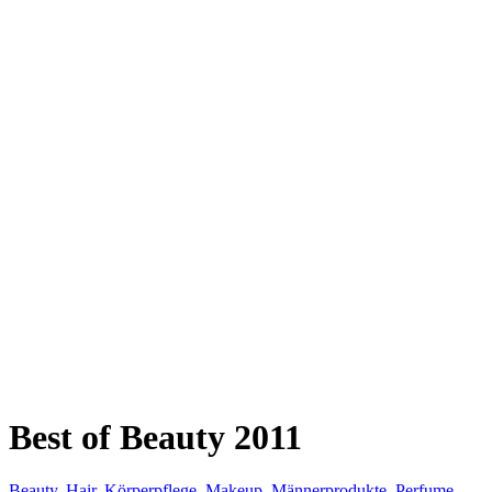
Best of Beauty 2011
Beauty
,
Hair
,
Körperpflege
,
Makeup
,
Männerprodukte
,
Perfume
,