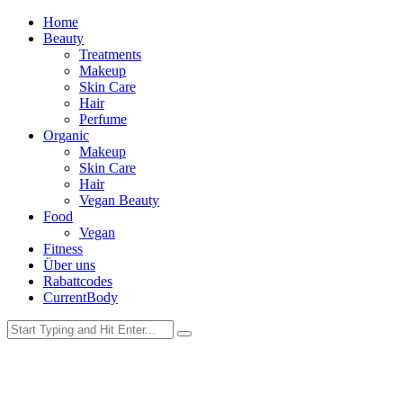
Home
Beauty
Treatments
Makeup
Skin Care
Hair
Perfume
Organic
Makeup
Skin Care
Hair
Vegan Beauty
Food
Vegan
Fitness
Über uns
Rabattcodes
CurrentBody